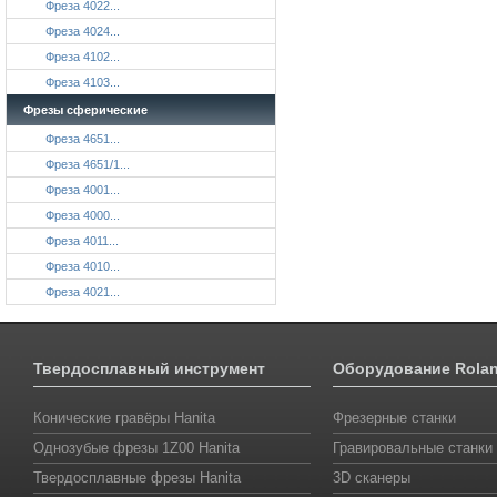
Фреза 4022...
Фреза 4024...
Фреза 4102...
Фреза 4103...
Фрезы сферические
Фреза 4651...
Фреза 4651/1...
Фреза 4001...
Фреза 4000...
Фреза 4011...
Фреза 4010...
Фреза 4021...
Твердосплавный инструмент
Оборудование Rola
Конические гравёры Hanita
Фрезерные станки
Однозубые фрезы 1Z00 Hanita
Гравировальные станки
Твердосплавные фрезы Hanita
3D сканеры