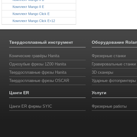
Комплект Mango II E
Комплект Mango Click E
Комплект Mango Click E+12
Твердосплавный инструмент
Оборудование Rola
Конические гравёры Hanita
Фрезерные станки
Однозубые фрезы 1Z00 Hanita
Гравировальные станки
Твердосплавные фрезы Hanita
3D сканеры
Твердосплавные фрезы OSCAR
Ударные фотопринтеры
Цанги ER
Услуги
Цанги ER фирмы SYIС
Фрезерные работы