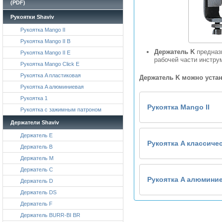
(PDF)
Рукоятки Shaviv
Рукоятка Mango II
Рукоятка Mango II B
Держатель K
предназн
Рукоятка Mango II E
рабочей части инстру
Рукоятка Mango Click E
Рукоятка A пластиковая
Держатель K можно устан
Рукоятка A алюминиевая
Рукоятка 1
Рукоятка Mango II
Рукоятка с зажимным патроном
Держатели Shaviv
Держатель E
Рукоятка A классиче
Держатель B
Держатель M
Держатель C
Рукоятка A алюмини
Держатель D
Держатель DS
Держатель F
Держатель BURR-BI BR