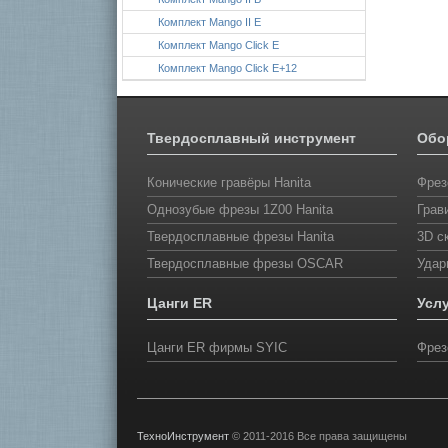
Комплект Mango II E
Комплект Mango Click E
Комплект Mango Click E+12
Твердосплавный инструмент
Обо
Конические гравёры Hanita
Фрез
Однозубые фрезы 1Z00 Hanita
Грав
Твердосплавные фрезы Hanita
3D с
Твердосплавные фрезы OSCAR
Удар
Цанги ER
Усл
Цанги ER фирмы SYIС
Фрез
ТехноИнструмент
© 2011-2016 Все права защищены