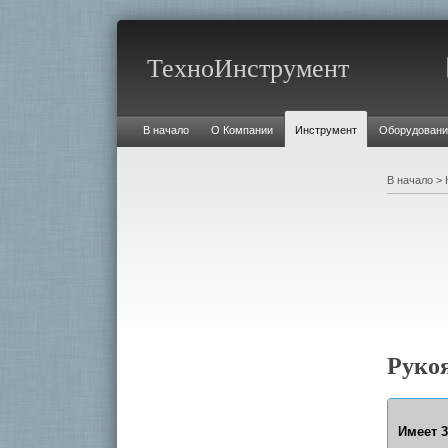
ТехноИнструмент
В начало
О Компании
Инструмент
Оборудовани
В начало
>
Руко
Имеет 3