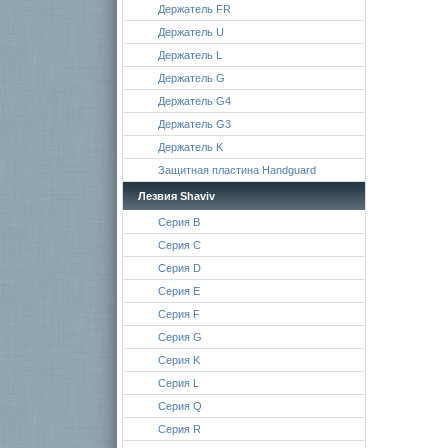
Держатель FR
Держатель U
Держатель L
Держатель G
Держатель G4
Держатель G3
Держатель K
Защитная пластина Handguard
Лезвия Shaviv
Серия B
Серия C
Серия D
Серия E
Серия F
Серия G
Серия K
Серия L
Серия Q
Серия R