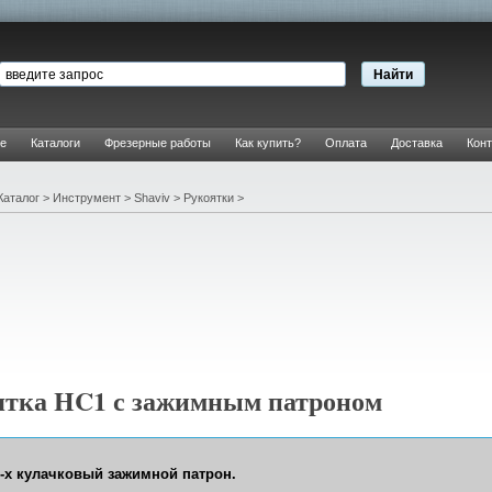
е
Каталоги
Фрезерные работы
Как купить?
Оплата
Доставка
Конт
Каталог
>
Инструмент
>
Shaviv
>
Рукоятки
>
ятка HC1 с зажимным патроном
-х кулачковый зажимной патрон.