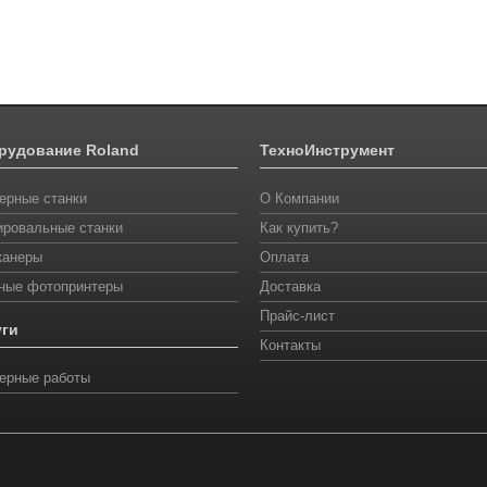
рудование Roland
ТехноИнструмент
ерные станки
О Компании
ировальные станки
Как купить?
канеры
Оплата
ные фотопринтеры
Доставка
Прайс-лист
уги
Контакты
ерные работы