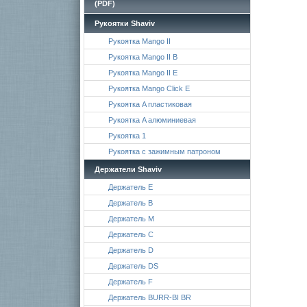
(PDF)
Рукоятки Shaviv
Рукоятка Mango II
Рукоятка Mango II B
Рукоятка Mango II E
Рукоятка Mango Click E
Рукоятка A пластиковая
Рукоятка A алюминиевая
Рукоятка 1
Рукоятка с зажимным патроном
Держатели Shaviv
Держатель E
Держатель B
Держатель M
Держатель C
Держатель D
Держатель DS
Держатель F
Держатель BURR-BI BR