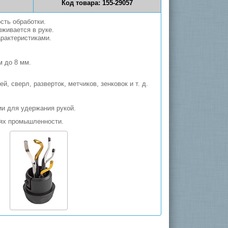
Код товара: 155-
29057
сть обработки.
живается в руке.
рактеристиками.
м до 8 мм.
сверл, разверток, метчиков, зенковок и т. д.
и для удержания рукой.
лях промышленности.