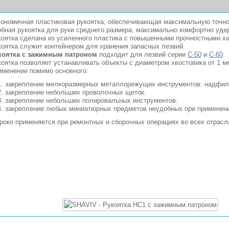
ономичная пластиковая рукоятка, обеспечивающая максимальную точно
бная рукоятка для руки среднего размера, максимально комфортно удер
оятка сделана из усиленного пластика с повышенными прочностными ха
оятка служит контейнером для хранения запасных лезвий.
коятка с зажимным патроном
подходит для лезвий серии
С-50
и
C-60
.
оятка позволяет устанавливать объекты с диаметром хвостовика от 1 м
именение помимо основного:
закрепление мелкоразмерных металлорежущих инструментов: надфилей, 
закрепление небольших проволочных щеток.
закрепление небольших полировальных инструментов.
закрепление любых миниатюрных предметов неудобных при применени
око применяется при ремонтных и сборочных операциях во всех отрас