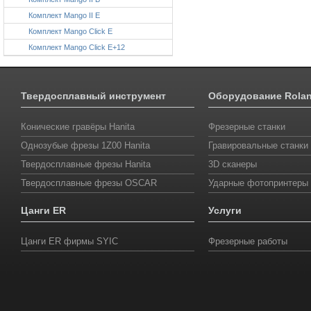
Комплект Mango II E
Комплект Mango Click E
Комплект Mango Click E+12
Твердосплавный инструмент
Оборудование Rola
Конические гравёры Hanita
Фрезерные станки
Однозубые фрезы 1Z00 Hanita
Гравировальные станки
Твердосплавные фрезы Hanita
3D сканеры
Твердосплавные фрезы OSCAR
Ударные фотопринтеры
Цанги ER
Услуги
Цанги ER фирмы SYIС
Фрезерные работы