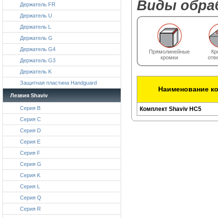
Виды обра
Держатель FR
Держатель U
Держатель L
Держатель G
Держатель G4
Прямолинейные
Кр
кромки
отв
Держатель G3
Держатель K
Защитная пластина Handguard
Наименование к
Лезвия Shaviv
Серия B
Комплект Shaviv HC5
Серия C
Серия D
Серия E
Серия F
Серия G
Серия K
Серия L
Серия Q
Серия R