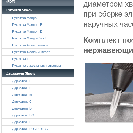
диаметром хв
(PDF)
Рукоятки Shaviv
при сборке э
Рукоятка Mango II
наручных час
Рукоятка Mango II B
Рукоятка Mango II E
Комплект по
Рукоятка Mango Click E
Рукоятка A пластиковая
нержавеющие
Рукоятка A алюминиевая
Рукоятка 1
Рукоятка с зажимным патроном
Держатели Shaviv
Держатель E
Держатель B
Держатель M
Держатель C
Держатель D
Держатель DS
Держатель F
Держатель BURR-BI BR