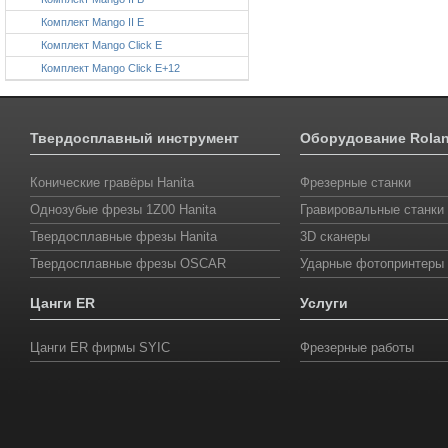
Комплект Mango II E
Комплект Mango Click E
Комплект Mango Click E+12
Твердосплавный инструмент
Оборудование Rola
Конические гравёры Hanita
Фрезерные станки
Однозубые фрезы 1Z00 Hanita
Гравировальные станки
Твердосплавные фрезы Hanita
3D сканеры
Твердосплавные фрезы OSCAR
Ударные фотопринтеры
Цанги ER
Услуги
Цанги ER фирмы SYIС
Фрезерные работы