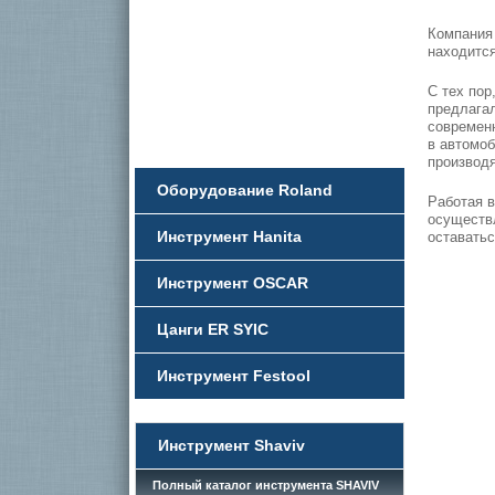
Компания 
находится
С тех пор
предлагал
современн
в автомоб
производя
Оборудование Roland
Работая в
осуществл
Инструмент Hanita
оставать
Инструмент OSCAR
Цанги ER SYIC
Инструмент Festool
Инструмент Shaviv
Полный каталог инструмента SHAVIV