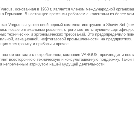
Vargus, основанная в 1960 г, является членом международной организац
 в Германии. В настоящее время мы работаем с клиентами из более чем
, как Vargus выпустил свой первый комплект инструмента Shaviv Set (ко
ись новые оптимальные решения, строго соответствующие сертифициров
ых технических и эргономических требований. Это предопределило по
ильной, авиационной, нефтегазовой промышленности, на предприятиях
щих электронику и приборы и прочее.
 тесном контакте с потребителем, компания VARGUS, производит и пос
яет всестороннюю техническую и консультационную поддержку. Такой п
ся непременным атрибутом нашей будущей деятельности.