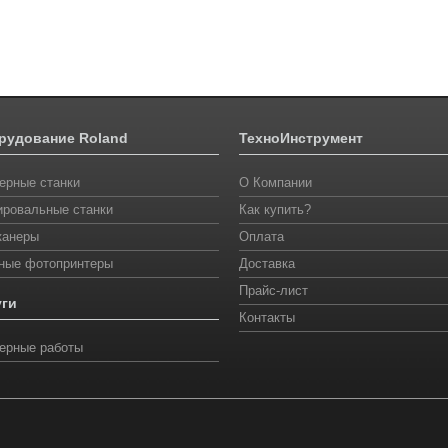
рудование Roland
ТехноИнструмент
ерные станки
О Компании
ировальные станки
Как купить?
канеры
Оплата
ные фотопринтеры
Доставка
Прайс-лист
уги
Контакты
ерные работы