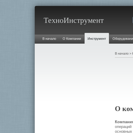
ТехноИнструмент
В начало
О Компании
Инструмент
Оборудовани
В начало
>
О ко
Компани
операций 
основных 