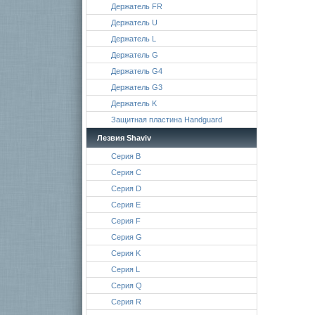
Держатель FR
Держатель U
Держатель L
Держатель G
Держатель G4
Держатель G3
Держатель K
Защитная пластина Handguard
Лезвия Shaviv
Серия B
Серия C
Серия D
Серия E
Серия F
Серия G
Серия K
Серия L
Серия Q
Серия R