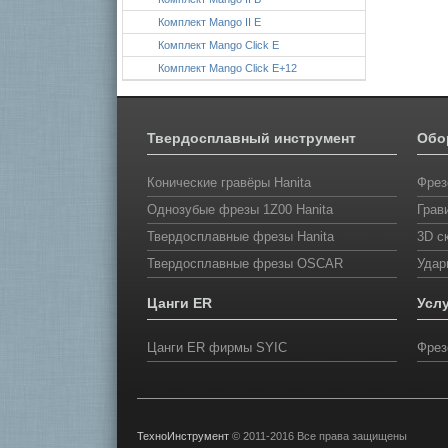
Комплект Mango II E
Комплект Mango Click E
Комплект Mango Click E+12
Твердосплавный инструмент
Обо
Конические гравёры Hanita
Фрез
Однозубые фрезы 1Z00 Hanita
Грав
Твердосплавные фрезы Hanita
3D с
Твердосплавные фрезы OSCAR
Удар
Цанги ER
Усл
Цанги ER фирмы SYIС
Фрез
ТехноИнструмент
© 2011-2016 Все права защищены