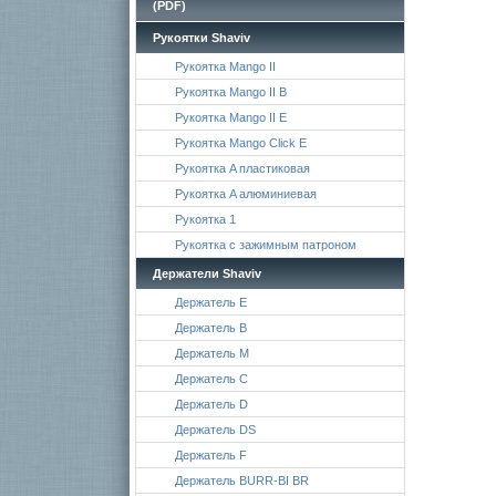
(PDF)
Рукоятки Shaviv
Рукоятка Mango II
Рукоятка Mango II B
Рукоятка Mango II E
Рукоятка Mango Click E
Рукоятка A пластиковая
Рукоятка A алюминиевая
Рукоятка 1
Рукоятка с зажимным патроном
Держатели Shaviv
Держатель E
Держатель B
Держатель M
Держатель C
Держатель D
Держатель DS
Держатель F
Держатель BURR-BI BR